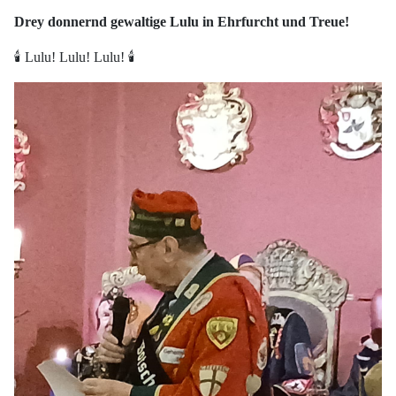
Drey donnernd gewaltige Lulu in Ehrfurcht und Treue!
🕯️ Lulu! Lulu! Lulu! 🕯️