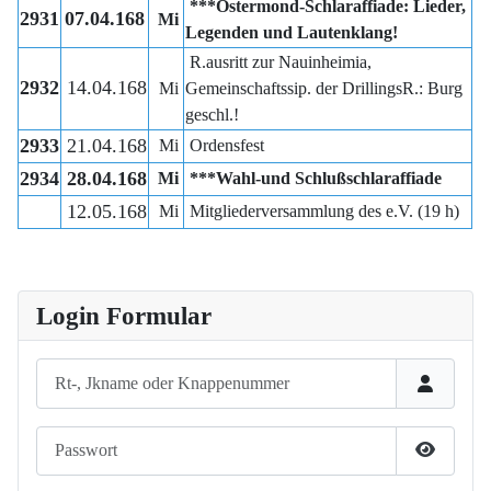
***Ostermond-Schlaraffiade: Lieder,
2931
07.04.168
Mi
Legenden und Lautenklang!
R.ausritt zur Nauinheimia,
2932
14.04.168
Mi
Gemeinschaftssip. der DrillingsR.: Burg
geschl.!
2933
21.04.168
Mi
Ordensfest
2934
28.04.168
Mi
***Wahl-und Schlußschlaraffiade
12.05.168
Mi
Mitgliederversammlung des e.V. (19 h)
Login Formular
Rt-, Jkname oder Knappenummer
Passwort
Passwort