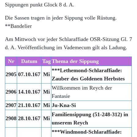
Sippungen punkt Glock 8 d. A.
Die Sassen tragen in jeder Sippung volle Rüstung.
**Bandelier
Am Mittwoch vor jeder Schlaraffiade OSR-Sitzung Gl. 7
d. A. Veröffentlichung im Vademecum gilt als Ladung.
Nr
Datum
Tag
Thema der Sippung
***Lethemond-Schlaraffiade:
2905
07.10.167
Mi
Zauber des Goldenen Herbstes
Willkommen im Reych der
2906
14.10.167
Mi
Fantasie
2907
21.10.167
Mi
Ju-Kna-Si
Familiensippung (51-248-312) in
2908
28.10.167
Mi
unserem Reych
***Windmond-Schlaraffiade: