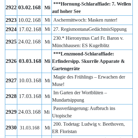
***Hornung-Schlaraffiade: 7. Wellen
2922
03.02.168
Mi
auf hoher See
2923
10.02.168
Mi
Aschermittwoch: Masken runter!
2924
17.02.168
Mi
27. RegismontanaGedächtnisSippung
230.* Hieronymus Carl Fr. Baron v.
2925
24.02.168
Mi
Münchhausen: ES Kugelblitz
***Lenzmond-Schlaraffiade:
2926
03.03.168
Mi
Erfindersipp. Skurrile Apparate &
Gartengeräte
Magie des Frühlings – Erwachen der
2927
10.03.168
Mi
Muse!
Im Garten der Wortblüten –
2928
17.03.168
Mi
Mundartsippung
Passverlängerung: Aufbruch ins
2929
24.03.168
Mi
Utopische
200. Todetag: Ludwig v. Beethoven,
2930
31.03.168
Mi
ER Floristan