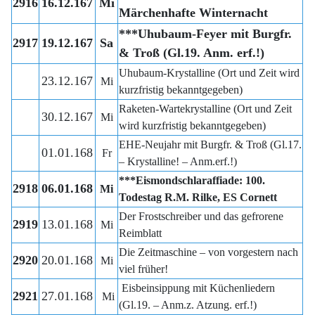
2916
16.12.167
Mi
Märchenhafte Winternacht
***Uhubaum-Feyer mit Burgfr.
2917
19.12.167
Sa
& Troß (Gl.19. Anm. erf.!)
Uhubaum-Krystalline (Ort und Zeit wird
23.12.167
Mi
kurzfristig bekanntgegeben)
Raketen-Wartekrystalline (Ort und Zeit
30.12.167
Mi
wird kurzfristig bekanntgegeben)
EHE-Neujahr mit Burgfr. & Troß (Gl.17.
01.01.168
Fr
– Krystalline! – Anm.erf.!)
***Eismondschlaraffiade: 100.
2918
06.01.168
Mi
Todestag R.M. Rilke, ES Cornett
Der Frostschreiber und das gefrorene
2919
13.01.168
Mi
Reimblatt
Die Zeitmaschine – von vorgestern nach
2920
20.01.168
Mi
viel früher!
Eisbeinsippung mit Küchenliedern
2921
27.01.168
Mi
(Gl.19. – Anm.z. Atzung. erf.!)