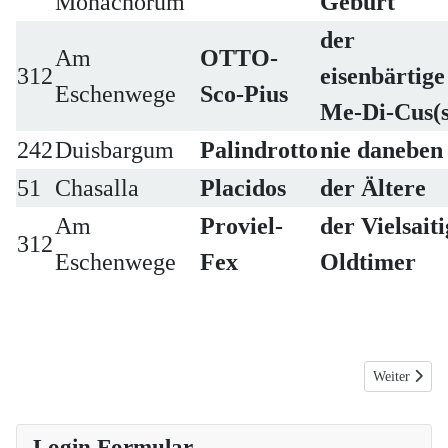
Monachorum
Geburt
der
Am
OTTO-
312
eisenbärtige
Eschenwege
Sco-Pius
Me-Di-Cus(s
242
Duisbargum
Palindrotto
nie daneben
51
Chasalla
Placidos
der Ältere
Am
Proviel-
der Vielsait
312
Eschenwege
Fex
Oldtimer
Nächster Beit
Weiter
Login Formular