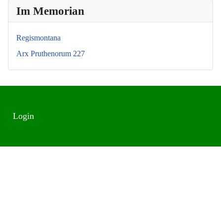
Im Memorian
Regismontana
Arx Pruthenorum 227
Login