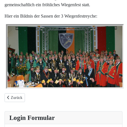
gemeinschaftlich ein fröhliches Wiegenfest statt.
Hier ein Bildnis der Sassen der 3 Wiegenfestreyche:
Vorheriger Beitrag: Willkommen in unserer Sippungsbereich
Zurück
Login Formular